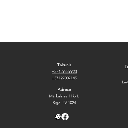
Tālrunis
P
+37129339923
+37127007145
Lie
Adrese
Mārkalnes 11k-1,
Rīga LV-1024