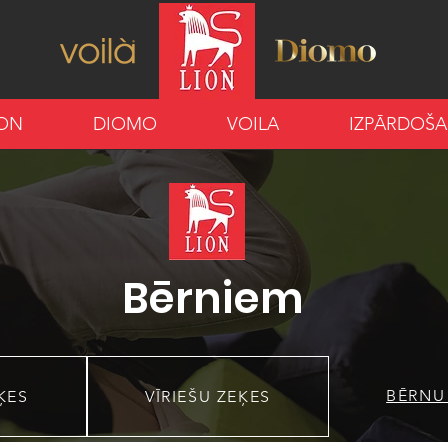
ION
DIOMO
VOILA
IZPĀRDOŠ
Bērniem
BĒRNU
ĶES
VĪRIEŠU ZEĶES