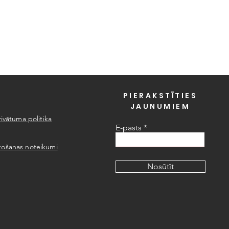
PIERAKSTĪTIES
JAUNUMIEM
rivātuma politika
E-pasts
tošanas noteikumi
Nosūtīt