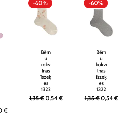
-60%
-60%
Bērn
Bērn
u
u
kokvi
kokvi
lnas
lnas
īszeķ
īszeķ
es
es
1322
1322
Parastā cena
Izpārdošanas cena
Parastā cena
Izpārdošana
1,35 €
0,54 €
1,35 €
0,54 €
na
ārdošanas cena
0 €