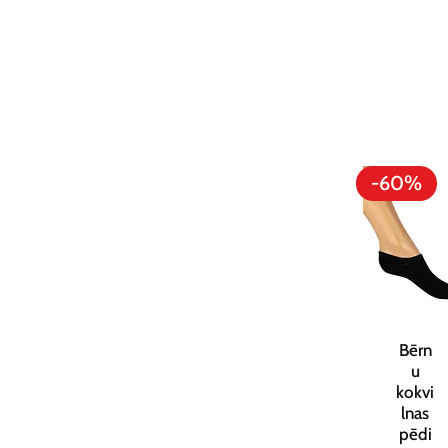
-60%
Bērn
u
kokvi
lnas
pēdi