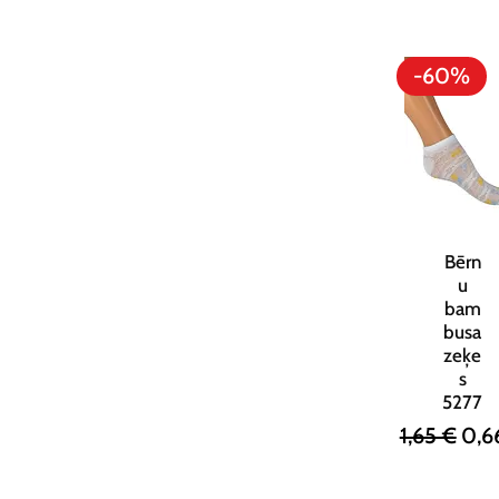
-60%
Bērn
u
bam
busa
zeķe
s
5277
Parastā ce
Izp
1,65 €
0,6