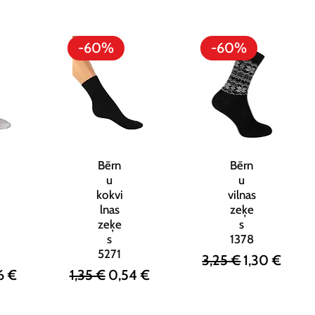
-60%
-60%
Bērn
Bērn
u
u
kokvi
vilnas
lnas
zeķe
zeķe
s
s
1378
5271
Parastā cena
Izpārdošana
3,25 €
1,30 €
na
ārdošanas cena
Parastā cena
Izpārdošanas cena
6 €
1,35 €
0,54 €