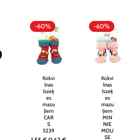
-60%
-60%
Kokvi
Kokvi
lnas
lnas
īszeķ
īszeķ
es
es
mazu
mazu
ļiem
ļiem
CAR
MIN
S
NIE
5239
MOU
SE
Parastā cena
Izpārdošanas cena