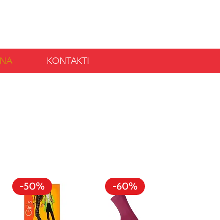
Ielogoties
ANA
KONTAKTI
-50%
-60%