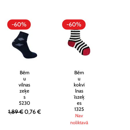
-60%
-60%
Bērn
Bērn
u
u
vilnas
kokvi
zeķe
lnas
s
īszeķ
5230
es
1325
Parastā cena
Izpārdošanas cena
1,89 €
0,76 €
Nav
noliktavā