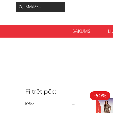
SĀKUMS
L
Filtrēt pēc:
-50%
Krāsa