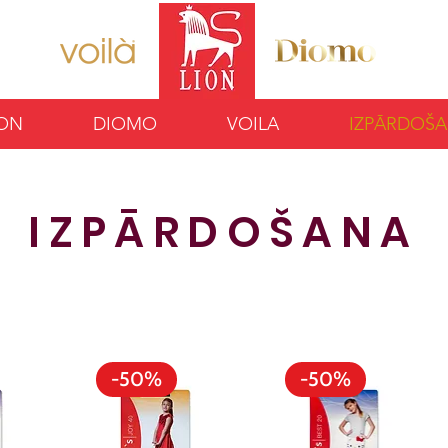
ION
DIOMO
VOILA
IZPĀRDOŠ
IZPĀRDOŠANA
-50%
-50%