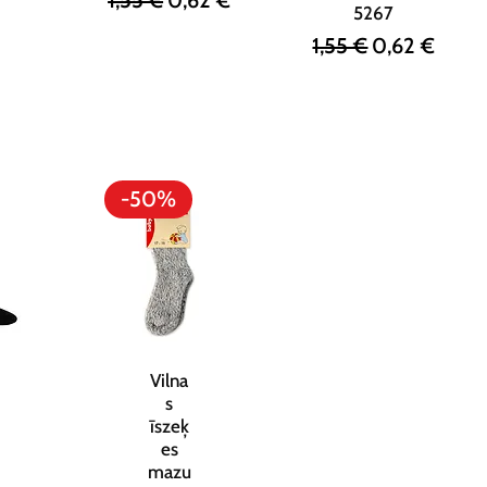
1,55 €
0,62 €
5267
Parastā cena
Izpārdošana
1,55 €
0,62 €
-50%
Vilna
s
īszeķ
es
mazu