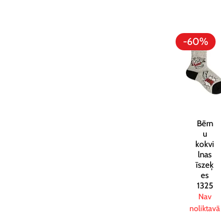
-60%
Bērn
u
kokvi
lnas
īszeķ
es
1325
Nav
noliktavā