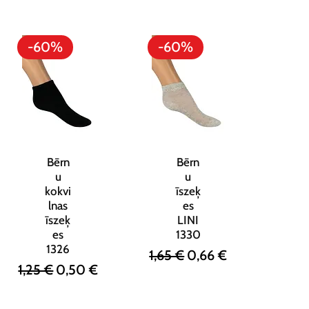
-60%
-60%
Bērn
Bērn
u
u
kokvi
īszeķ
lnas
es
īszeķ
LINI
es
1330
1326
s cena
Parastā cena
Izpārdošanas cena
1,65 €
0,66 €
Parastā cena
Izpārdošanas cena
1,25 €
0,50 €