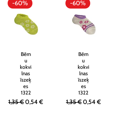
-60%
-60%
Bērn
Bērn
u
u
kokvi
kokvi
lnas
lnas
īszeķ
īszeķ
es
es
1322
1322
s cena
Parastā cena
Izpārdošanas cena
Parastā cena
Izpārdošanas cena
1,35 €
0,54 €
1,35 €
0,54 €