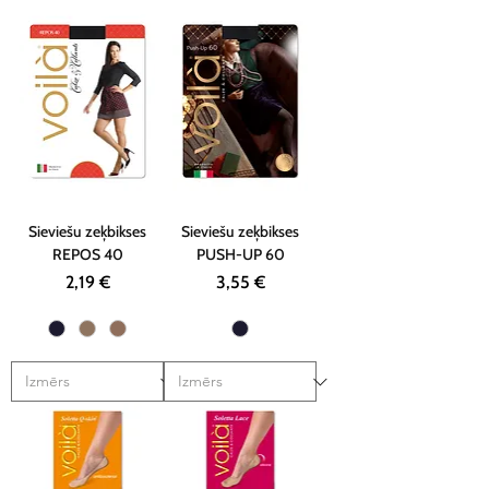
Sieviešu zeķbikses
Sieviešu zeķbikses
REPOS 40
PUSH-UP 60
Cena
Cena
2,19 €
3,55 €