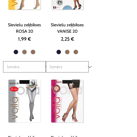
Sieviešu zeķbikses
Sieviešu zeķbikses
ROSA 20
VANISE 20
Cena
Cena
1,99 €
2,25 €