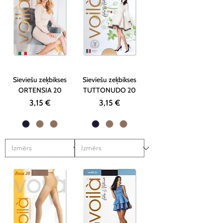
Sieviešu zeķbikses
Sieviešu zeķbikses
ORTENSIA 20
TUTTONUDO 20
Cena
Cena
3,15 €
3,15 €