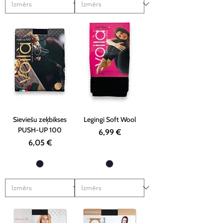
Sieviešu zeķbikses
Legingi Soft Wool
PUSH-UP 100
Cena
6,99 €
Cena
6,05 €