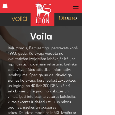
Voila
Itāļu zīmols, Baltijas tirgū pārstāvēts kopš
1993. gada. Kolekcija veidota no
kvalitatīvām izejvielām labākajās Itālijas
rūpnīcās uz modernām iekārtām. Lieliska
cenas/kvalitātes attiecība. Informatīvs
iepakojums. Spēcīga un daudzveidīga
ziemas kolekcija, kurā ietilpst zeķubikses
un legingi no 40 līdz 300 DEN, kā arī
zeķubikses un legingi no viskozes un
vilnas. Ļoti interesanta vasaras kolekcija,
kuras akcents ir dažādu stilu un rakstu
pēdiņas, īszeķes un pusgarās
zeķes.
Daudzos modeļos ir 5XL izmērs ar