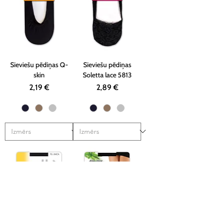
Sieviešu pēdiņas Q-
Sieviešu pēdiņas
skin
Soletta lace 5813
Cena
Cena
2,19 €
2,89 €