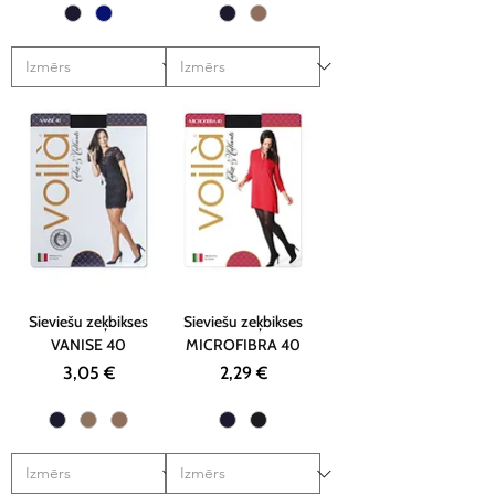
Sieviešu zeķbikses
Sieviešu zeķbikses
VANISE 40
MICROFIBRA 40
Cena
Cena
3,05 €
2,29 €