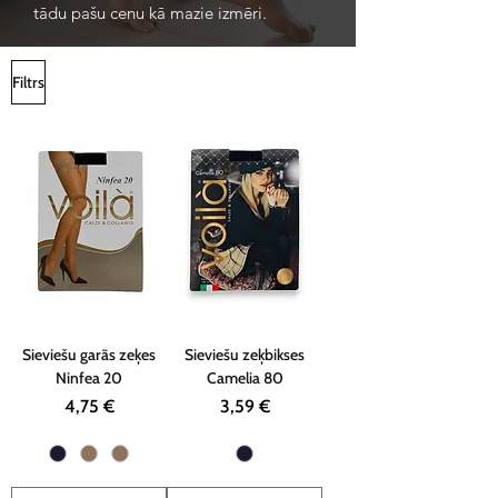
tādu pašu cenu kā mazie izmēri.
Filtrs
Sieviešu garās zeķes
Sieviešu zeķbikses
Ninfea 20
Camelia 80
Cena
Cena
4,75 €
3,59 €