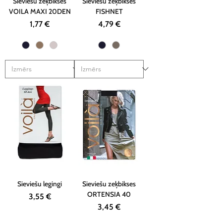
Sieviešu zeķbikses
Sieviešu zeķbikses
VOILA MAXI 20DEN
FISHNET
Cena
Cena
1,77 €
4,79 €
Sieviešu legingi
Sieviešu zeķbikses
ORTENSIA 40
Cena
3,55 €
Cena
3,45 €