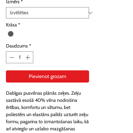
Izmērs
*
Krāsa
*
Daudzums
*
Pievienot grozam
Dabīgas pusvilnas plānās zeķes. Zeķu 
sastāvā esošā 40% vilna nodrošina 
ērtības, komfortu un siltumu, bet 
poliestērs un elastāns palīdz uzturēt zeķu 
formu, pagarina to izmantošanas laiku, kā 
arī atvieglo un uzlabo mazgāšanas 