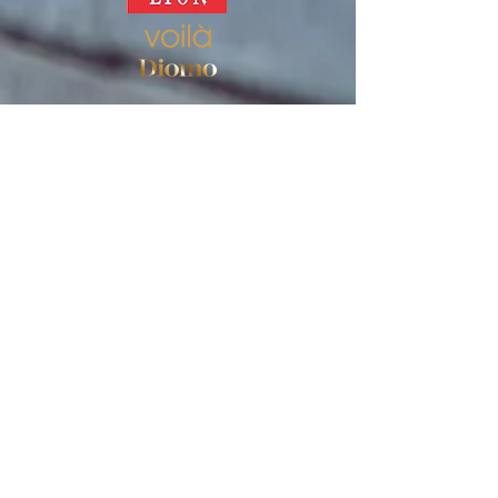
Veikals
Sieviešu zeķes
Vīriešu zeķes
Lietošanas noteikumi
Privātuma politika
PIERAKSTĪTIES JAUNUMIEM