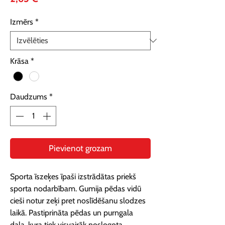
Izmērs
*
Krāsa
*
Daudzums
*
Pievienot grozam
Sporta īszeķes īpaši izstrādātas priekš 
sporta nodarbībam. Gumija pēdas vidū 
cieši notur zeķi pret noslīdēšanu slodzes 
laikā. Pastiprināta pēdas un purngala 
daļa, kura tiek visvairāk noslogota 