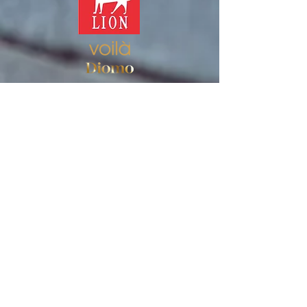
Veikals
Sieviešu zeķes
Vīriešu zeķes
Lietošanas noteikumi
Privātuma politika