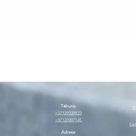
Ātrais skats
Tālrunis
P
+37129339923
+37127007145
Lie
Adrese