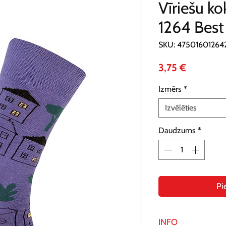
Vīriešu ko
1264 Best
SKU: 47501601264
Cena
3,75 €
Izmērs
*
Izvēlēties
Daudzums
*
Pi
INFO