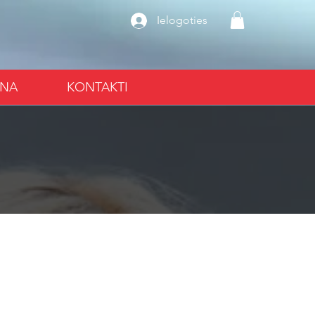
Ielogoties
ANA
KONTAKTI