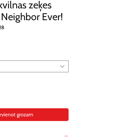
kvilnas zeķes
 Neighbor Ever!
28
evienot grozam