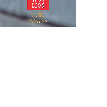
Veikals
Sieviešu zeķes
Vīriešu zeķes
Lietošanas noteikumi
Privātuma politika