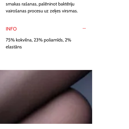
smakas rašanas, palēninot baktēriju 
vairošanas procesu uz zeķes virsmas.
INFO
75% kokvilna, 23% poliamīds, 2%
elastāns