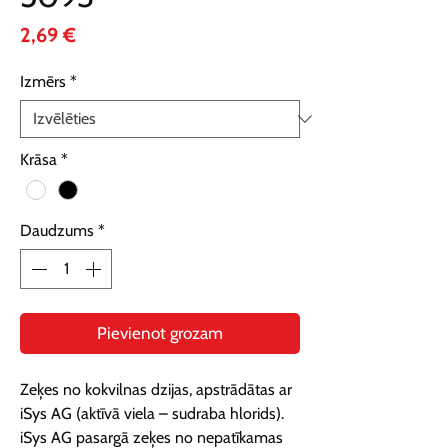
Cena
2,69 €
Izmērs
*
Krāsa
*
Daudzums
*
Pievienot grozam
Zeķes no kokvilnas dzijas, apstrādātas ar 
iSys AG (aktīvā viela – sudraba hlorids). 
iSys AG pasargā zeķes no nepatīkamas 