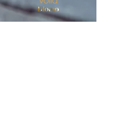
Veikals
Sieviešu zeķes
Vīriešu zeķes
Lietošanas noteikumi
Privātuma politika
PIERAKSTĪTIES JAUNUMIEM
E-pasts