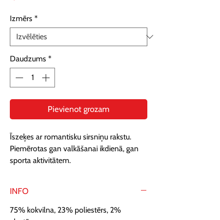
Izmērs
*
Daudzums
*
Pievienot grozam
Īszeķes ar romantisku sirsniņu rakstu. 
Piemērotas gan valkāšanai ikdienā, gan 
sporta aktivitātem.
INFO
75% kokvilna, 23% poliestērs, 2%