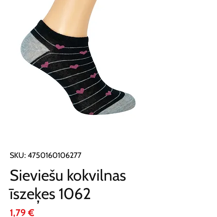
SKU: 4750160106277
Sieviešu kokvilnas
īszeķes 1062
Cena
1,79 €