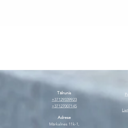
Ātrais skats
Tālrunis
P
+37129339923
+37127007145
Lie
Adrese
Mārkalnes 11k-1,