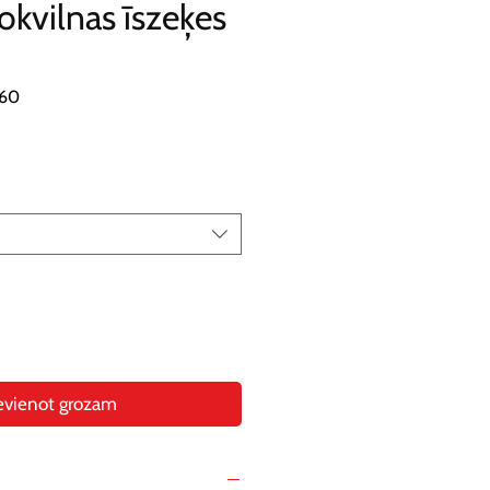
okvilnas īszeķes
260
evienot grozam