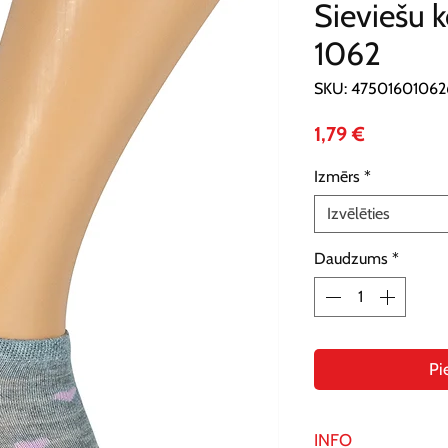
Sieviešu k
1062
SKU: 4750160106
Cena
1,79 €
Izmērs
*
Izvēlēties
Daudzums
*
Pi
INFO