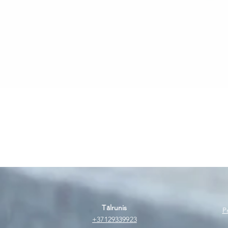
Ātrais skats
Tālrunis
P
+37129339923