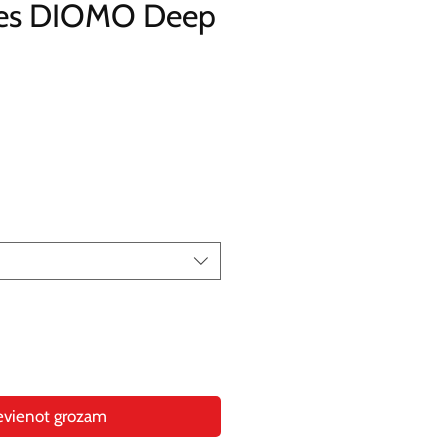
ķes DIOMO Deep
evienot grozam