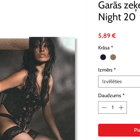
Garās ze
Night 20
Cena
5,89 €
Krāsa
*
Izmērs
*
Izvēlēties
Daudzums
*
Pi