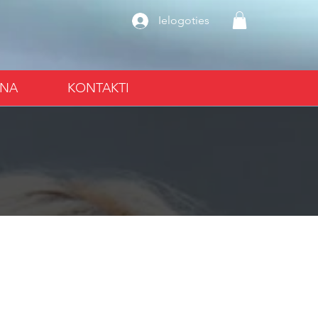
Ielogoties
ANA
KONTAKTI