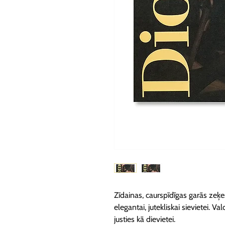
Zīdainas, caurspīdīgas garās zeķes
elegantai, jutekliskai sievietei. V
justies kā dievietei.