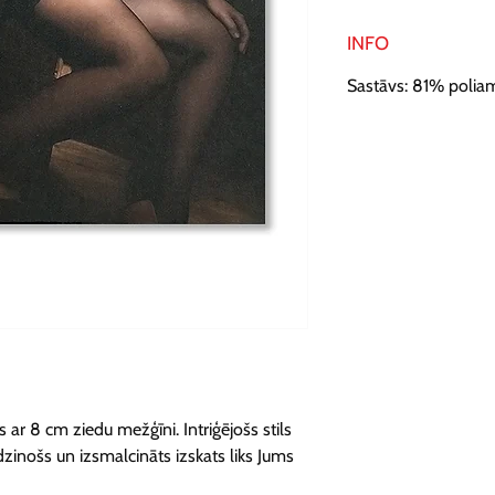
INFO
Sastāvs: 81% poliam
 ar 8 cm ziedu mežģīni. Intriģējošs stils 
aldzinošs un izsmalcināts izskats liks Jums 