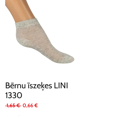
Bērnu īszeķes LINI
1330
Parastā
Izpārdošanas
 1,65 € 
0,66 €
cena
cena