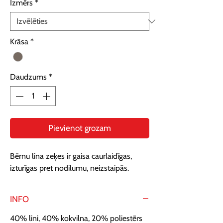
Izmērs
*
Krāsa
*
Daudzums
*
Pievienot grozam
Bērnu lina zeķes ir gaisa caurlaidīgas, 
izturīgas pret nodilumu, neizstaipās.
INFO
40% lini, 40% kokvilna, 20% poliestērs